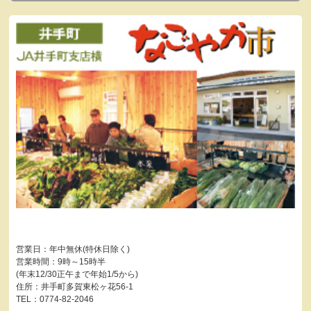
営業日：年中無休(特休日除く)
営業時間：9時～15時半
(年末12/30正午まで年始1/5から)
住所：井手町多賀東松ヶ花56-1
TEL：0774-82-2046