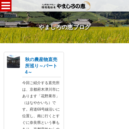
やましろの恵ブログ
秋の農産物直売
所巡り～パート
4～
今回ご紹介する直売所
は、京都府木津川市に
あります「花野果市」
（はなやかいち）で
す。府道69号線沿いに
位置し、南に行くとす
ぐに奈良県という事も