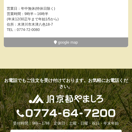
営業日：年中無休(特休日除く)
営業時間：9時半～16時半
(年末12/30正午まで年始1/5から)
住所：木津川市木津八色18-7
TEL：0774-72-0080
google map
お電話でもご注文を受け付けております。お気軽にお電話くだ
さい。
受付時間：9時～17時 定休日：土曜・日曜・祝日・年末年始