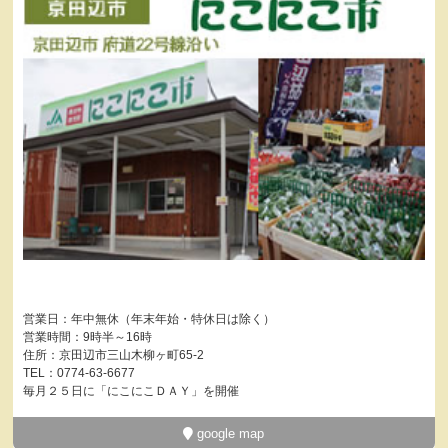
営業日：年中無休（年末年始・特休日は除く）
営業時間：9時半～16時
住所：京田辺市三山木柳ヶ町65-2
TEL：0774-63-6677
毎月２５日に「にこにこＤＡＹ」を開催
google map