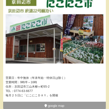
営業日：年中無休（年末年始・特休日は除く）
営業時間：9時半～16時
住所：京田辺市三山木柳ヶ町65-2
TEL：0774-63-6677
毎月２５日に「にこにこＤＡＹ」を開催
google map