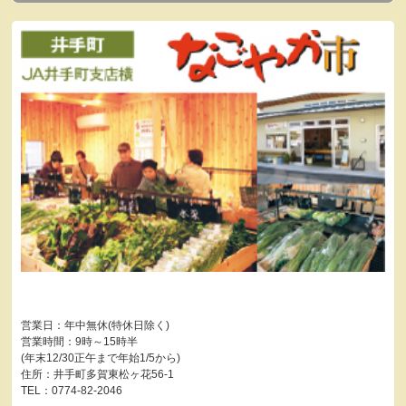
営業日：年中無休(特休日除く)
営業時間：9時～15時半
(年末12/30正午まで年始1/5から)
住所：井手町多賀東松ヶ花56-1
TEL：0774-82-2046