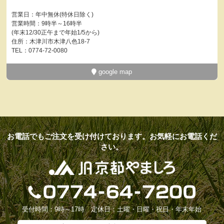
営業日：年中無休(特休日除く)
営業時間：9時半～16時半
(年末12/30正午まで年始1/5から)
住所：木津川市木津八色18-7
TEL：0774-72-0080
google map
お電話でもご注文を受け付けております。お気軽にお電話くだ
さい。
受付時間：9時～17時 定休日：土曜・日曜・祝日・年末年始