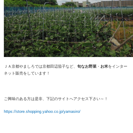
ＪＡ京都やましろでは京都田辺茄子など、
旬なお野菜
・
お米
をインター
ネット販売をしています！
ご興味のある方は是非、下記のサイトへアクセス下さい～！
https://store.shopping.yahoo.co.jp/yamasiro/