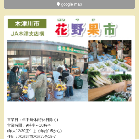
google map
営業日：年中無休(特休日除く)
営業時間：9時半～16時半
(年末12/30正午まで年始1/5から)
住所：木津川市木津八色18-7