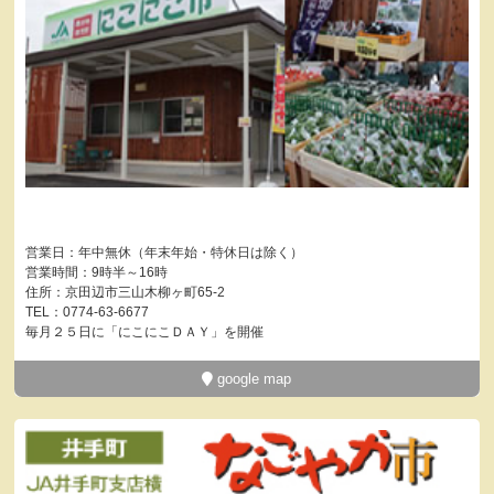
営業日：年中無休（年末年始・特休日は除く）
営業時間：9時半～16時
住所：京田辺市三山木柳ヶ町65-2
TEL：0774-63-6677
毎月２５日に「にこにこＤＡＹ」を開催
google map