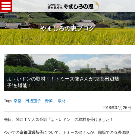
やましろの恵ブログ
よ～いドンの取材！！トミーズ健さんが‘京都田辺茄
子‘を堪能！
Tags:
京都．田辺茄子．野菜．
取材．
2018年07月26日
先日、関西ＴＶ人気番組「よ～いドン」の取材を受けました！
今が旬の
京都田辺茄子
について、トミーズ健さんが、圃場での収穫体験