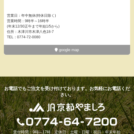
営業日：年中無休(特休日除く)
営業時間：9時半～16時半
(年末12/30正午まで年始1/5から)
住所：木津川市木津八色18-7
TEL：0774-72-0080
google map
お電話でもご注文を受け付けております。お気軽にお電話くだ
さい。
受付時間：9時～17時 定休日：土曜・日曜・祝日・年末年始