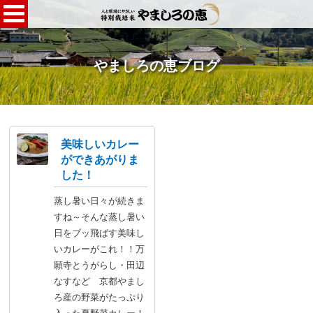
やましろの恵ブログ
美味しいカレー
ができあがりま
した！
蒸し暑い日々が続きま
すね～そんな蒸し暑い
日をブッ飛ばす美味し
いカレーがこれ！！万
願寺とうがらし・田辺
なすなど 京都やまし
ろ産の野菜がたっぷり