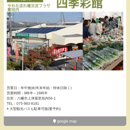
営業日：年中無休(年末年始・特休日除く)
営業時間：9時半～16時半
住所：八幡市上津屋里垣内56-1
TEL：075-983-8181
※ 大型観光バスも駐車可能(要予約)
google map