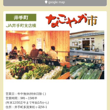
google map
営業日：年中無休(特休日除く)
営業時間：9時～15時半
(年末12/30正午まで年始1/5から)
住所：井手町多賀東松ヶ花56-1