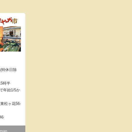
(特休日除
15時半
まで年始1/5か
東松ヶ花56-
46
 map