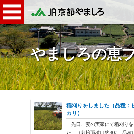
やましろの恵
稲刈りをしました（品種：
カリ）
先日、妻の実家にて稲刈りを
た。（栽培面積は約30a。品種