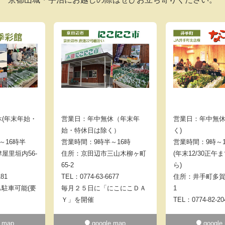
(年末年始・
営業日：年中無休（年末年
営業日：年中無休
始・特休日は除く）
く)
～16時半
営業時間：9時半～16時
営業時間：9時～
屋里垣内56-
住所：京田辺市三山木柳ヶ町
(年末12/30正午
65-2
ら)
181
TEL：0774-63-6677
住所：井手町多賀
も駐車可能(要
毎月２５日に「にこにこＤＡ
1
Ｙ」を開催
TEL：0774-82-20
 map
google map
google