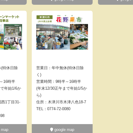
(特休日除
営業日：年中無休(特休日除
く)
～16時半
営業時間：9時半～16時半
まで年始1/6か
(年末12/30正午まで年始1/5か
ら)
西1丁目31-
住所：木津川市木津八色18-7
TEL：0774-72-0080
698
 map
google map