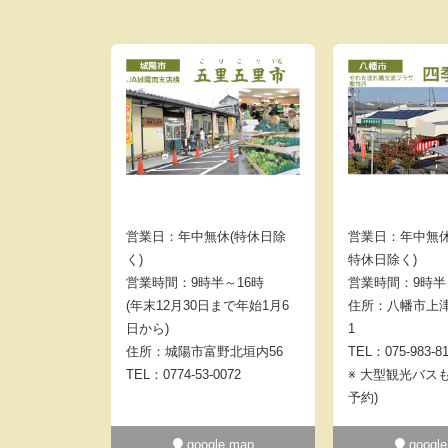
営業日：年中無休(特休日除
営業日：年中無休
く)
特休日除く)
営業時間：9時半～16時
営業時間：9時半
(年末12月30日まで年始1月6
住所：八幡市上津
日から)
1
住所：城陽市富野北垣内56
TEL：075-983-8
TEL：0774-53-0072
※ 大型観光バス
予約)
google map
google