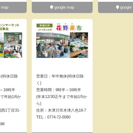
 map
google map
google
(特休日除
営業日：年中無休(特休日除
く)
～16時半
営業時間：9時半～16時半
まで年始1/6か
(年末12/30正午まで年始1/5か
ら)
西1丁目31-
住所：木津川市木津八色18-7
TEL：0774-72-0080
698