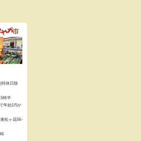
(特休日除
15時半
まで年始1/5か
東松ヶ花56-
46