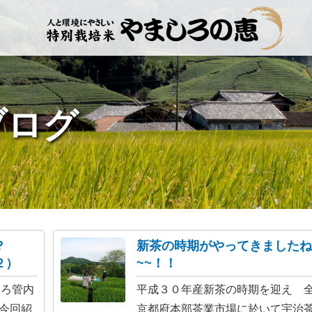
ブログ
？？
新茶の時期がやってきましたね
２）
~~！！
しろ管内
平成３０年産新茶の時期を迎え 
今回紹
京都府本部茶業市場に於いて宇治