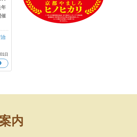
去年
開催
宇治
月01日
案内