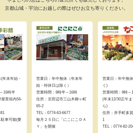
京都山城・宇治にお越しの際はぜひお立ち寄りください。
(年末年始・
営業日：年中無休（年末年
営業日：年中無休
始・特休日は除く）
く)
～16時半
営業時間：9時半～16時
営業時間：9時～
屋里垣内56-
住所：京田辺市三山木柳ヶ町
(年末12/30正午
65-2
ら)
181
TEL：0774-63-6677
住所：井手町多賀
も駐車可能(要
毎月２５日に「にこにこＤＡ
1
Ｙ」を開催
TEL：0774-82-20