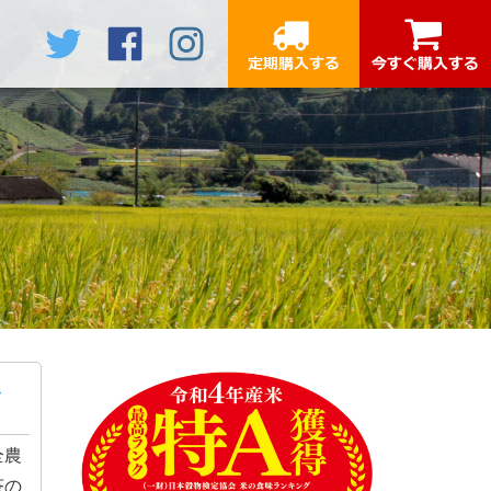
全農
茶の