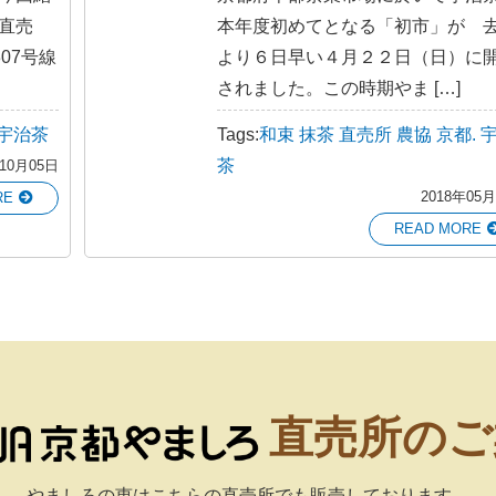
直売
本年度初めてとなる「初市」が 
07号線
より６日早い４月２２日（日）に
されました。この時期やま […]
宇治茶
Tags:
和束
抹茶
直売所
農協
京都.
茶
年10月05日
2018年05
RE
READ MORE
直売所のご
やましろの恵はこちらの直売所でも販売しております。